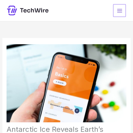
Ir
para
o
conteúdo
Antarctic Ice Reveals Earth’s